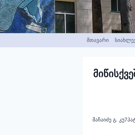
Skip
to
content
მთავარი
სიახლე
მიწისქვე
მაჩაიძე გ. კუ7პა